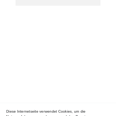
Kontakt
jewellery@la-ferrara.de
Datenschutz
Impressum
Diese Internetseite verwendet Cookies, um die