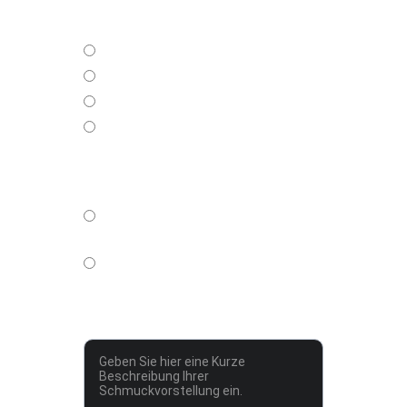
Material*
18Kt / 750-/
14Kt / 585/-
Platin
925/- Silber
Soll Ihr Schmuckstück Steine
enthalten*
Ja (Bitte im nächsten Feld
Beschreiben )
Nein
Beschreibung Ihres
Schmuckstückes*